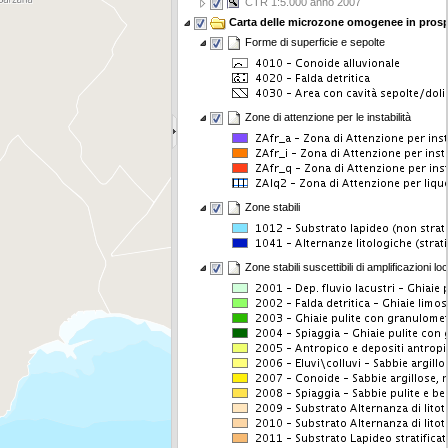
CTR 1:5.000 anno 2007
Carta delle microzone omogenee in prosp
Forme di superficie e sepolte
Zone di attenzione per le instabilità
Zone stabili
Zone stabili suscettibili di amplificazioni loc